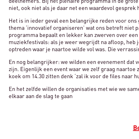
deelnemers. Bij het plenaire programma in de grote za
niet, ook niet als je daar net een waardevol gesprek
Het is in ieder geval een belangrijke reden voor on
thema ‘innovatief organiseren’ wat ons betreft niet
programma bepaalt en lekker kan zwerven over een fe
muziekfestivals: als je weer wegrijdt na afloop, heb 
optreden waar je naartoe wilde vol was. Die verrass
En nog belangrijker: we wilden een evenement dat vo
zijn. Eigenlijk een event waar we zelf graag naartoe 
koek om 14.30 zitten denk ‘zal ik voor de files naar 
En het zelfde willen de organisaties met wie we sam
elkaar aan de slag te gaan
Be