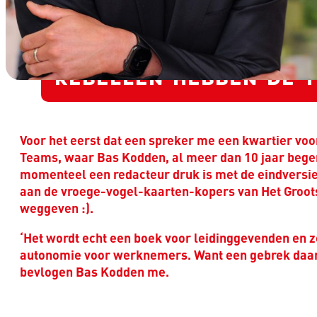
REBELLEN HEBBEN DE 
Voor het eerst dat een spreker me een kwartier voor 
Teams, waar Bas Kodden, al meer dan 10 jaar begenadi
momenteel een redacteur druk is met de eindversie v
aan de vroege-vogel-kaarten-kopers van Het Groots
weggeven :).
‘Het wordt echt een boek voor leidinggevenden en 
autonomie voor werknemers. Want een gebrek daaraa
bevlogen Bas Kodden me.