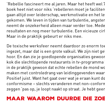
‘Rebellie fascineert me al jaren. Maar het heeft we
boek heet niet voor niks ‘rebelleren moet je facilit
gaan altijd over leiderschap, werkmotivatie en het le
gekomen. We leven in tijden van turbulentie, angste
neemt de onzekerheid alleen maar verder toe. Mede
resultaten en nog meer turbulentie. Een vicieuze cirke
Maar in de praktijk gebeurt er niks mee.
De toxische werksfeer neemt daardoor zo enorm toe.
ingezet, maar dat is een grote valkuil. We zijn niet 
hoor. En dan zie je goedlopende organisaties gewoon
kok die slechtlopende restaurants in tv-programma H
in de praktijk gewoon dat echte rebellen de mond wo
maken met controledrang van leidinggevenden waardoo
Positief juist. Want het gaat over wat je eraan kunt
conformisme – slechts veranderen met non-conformist
zeggen ‘pas op, je loopt naakt op straat. Je hebt gee
Maar waarom duurde die zoe