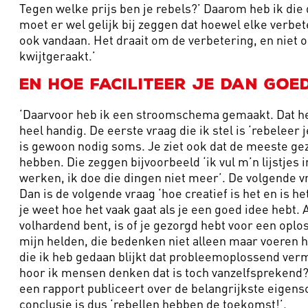
Tegen welke prijs ben je rebels?’ Daarom heb ik die 
moet er wel gelijk bij zeggen dat hoewel elke verbet
ook vandaan. Het draait om de verbetering, en niet om
kwijtgeraakt.’
En hoe faciliteer je dan goe
‘Daarvoor heb ik een stroomschema gemaakt. Dat heb
heel handig. De eerste vraag die ik stel is ‘rebelee
is gewoon nodig soms. Je ziet ook dat de meeste ge
hebben. Die zeggen bijvoorbeeld ‘ik vul m’n lijstjes 
werken, ik doe die dingen niet meer’. De volgende vraa
Dan is de volgende vraag ‘hoe creatief is het en is h
je weet hoe het vaak gaat als je een goed idee hebt. 
volhardend bent, is of je gezorgd hebt voor een opl
mijn helden, die bedenken niet alleen maar voeren het
die ik heb gedaan blijkt dat probleemoplossend vermo
hoor ik mensen denken dat is toch vanzelfsprekend?
een rapport publiceert over de belangrijkste eigens
conclusie is dus ‘rebellen hebben de toekomst!’.