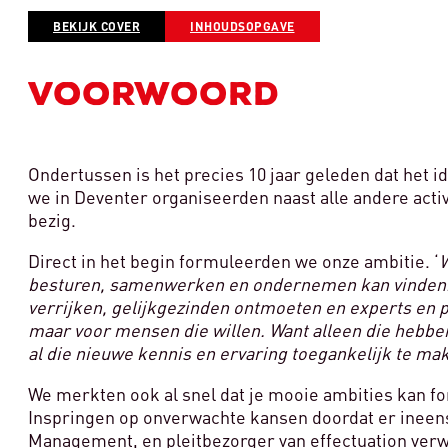
BEKIJK COVER
INHOUDSOPGAVE
VOORWOORD
Ondertussen is het precies 10 jaar geleden dat het 
we in Deventer organiseerden naast alle andere acti
bezig.
Direct in het begin formuleerden we onze ambitie. ‘
W
besturen, samenwerken en ondernemen kan vinden. D
verrijken, gelijkgezinden ontmoeten en experts en p
maar voor mensen die willen. Want alleen die hebbe
al die nieuwe kennis en ervaring toegankelijk te ma
We merkten ook al snel dat je mooie ambities kan for
Inspringen op onverwachte kansen doordat er ineens
Management, en pleitbezorger van effectuation verwo